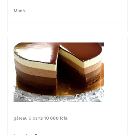
Mim’s
gâteau 6 parts
10 800 fcfa