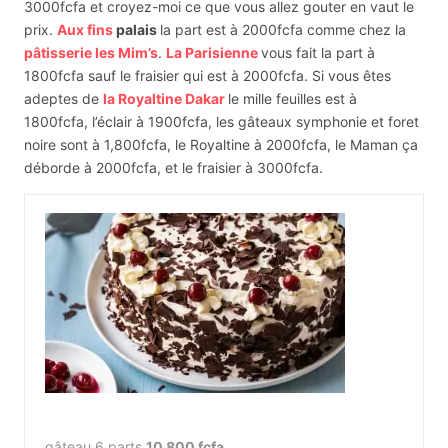
3000fcfa et croyez-moi ce que vous allez gouter en vaut le
prix.
Aux fins
palais
la part est à 2000fcfa comme chez la
pâtisserie les Mim’s
.
La Parisienne
vous fait la part à
1800fcfa sauf le fraisier qui est à 2000fcfa. Si vous êtes
adeptes de
la Royaltine Dakar
le mille feuilles est à
1800fcfa, l’éclair à 1900fcfa, les gâteaux symphonie et foret
noire sont à 1,800fcfa, le Royaltine à 2000fcfa, le Maman ça
déborde à 2000fcfa, et le fraisier à 3000fcfa.
gâteau 6 parts
10 800 fcfa