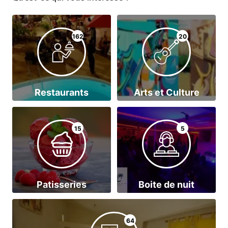
162
20
Restaurants
Arts et Culture
15
5
Patisseries
Boite de nuit
64