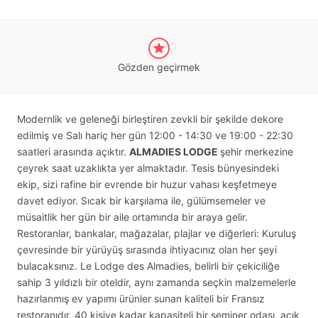
Gözden geçirmek
Modernlik ve geleneği birleştiren zevkli bir şekilde dekore
edilmiş ve Salı hariç her gün 12:00 - 14:30 ve 19:00 - 22:30
saatleri arasında açıktır.
ALMADIES LODGE
şehir merkezine
çeyrek saat uzaklıkta yer almaktadır. Tesis bünyesindeki
ekip, sizi rafine bir evrende bir huzur vahası keşfetmeye
davet ediyor. Sıcak bir karşılama ile, gülümsemeler ve
müsaitlik her gün bir aile ortamında bir araya gelir.
Restoranlar, bankalar, mağazalar, plajlar ve diğerleri: Kuruluş
çevresinde bir yürüyüş sırasında ihtiyacınız olan her şeyi
bulacaksınız. Le Lodge des Almadies, belirli bir çekiciliğe
sahip 3 yıldızlı bir oteldir, aynı zamanda seçkin malzemelerle
hazırlanmış ev yapımı ürünler sunan kaliteli bir Fransız
restoranıdır. 40 kişiye kadar kapasiteli bir seminer odası, açık