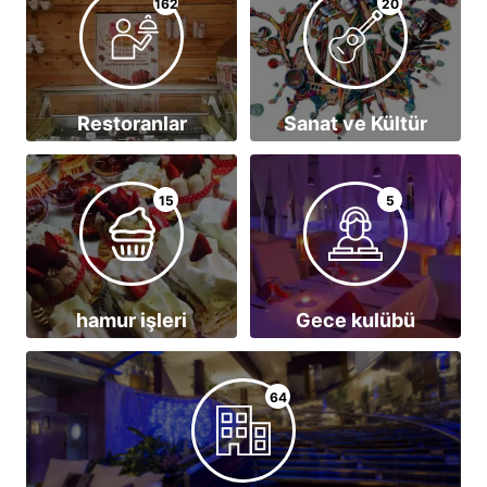
162
20
Restoranlar
Sanat ve Kültür
15
5
hamur işleri
Gece kulübü
64