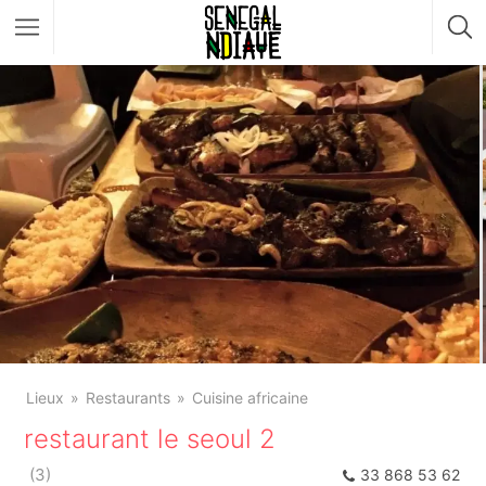
Lieux
Restaurants
Cuisine africaine
restaurant le seoul 2
(
3
)
33 868 53 62