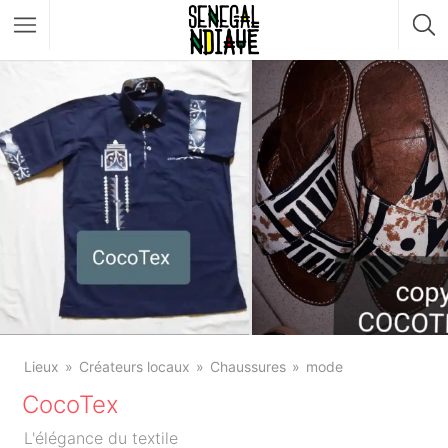
Lieux
Créateurs locaux
Chaussures
mode
CocoTex
L'élégance du textile